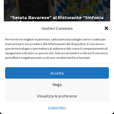
“Serata Bavarese” al Ristorante “Sinfonia
del Gusto”
Gestisci Consenso
di
Antonio Quarta
28 Marzo 2026
Per fornire le migliori esperienze, utilizziamo tecnologie come i cookie per
memorizzare e/o accedere alle informazioni del dispositivo. Il consenso a
queste tecnologie ci permetterà di elaborare dati come il comportamento di
navigazione o ID unici su questo sito. Non acconsentire o ritirare il consenso
può influire negativamente su alcune caratteristiche e funzioni.
Accetta
Nega
Visualizza le preferenze
Neve
| Powered by
WordPress
Cookie Policy
Home
About
Blog
Contact