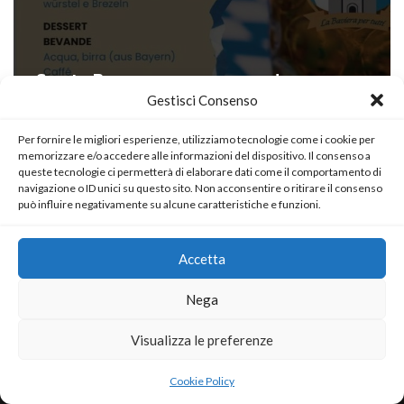
Serata Bavarese: un successo!
Gestisci Consenso
di
Antonio Quarta
15 Aprile 2025
Per fornire le migliori esperienze, utilizziamo tecnologie come i cookie per
memorizzare e/o accedere alle informazioni del dispositivo. Il consenso a
queste tecnologie ci permetterà di elaborare dati come il comportamento di
navigazione o ID unici su questo sito. Non acconsentire o ritirare il consenso
può influire negativamente su alcune caratteristiche e funzioni.
Accetta
Nega
Visualizza le preferenze
Neve
| Powered by
WordPress
Cookie Policy
Home
About
Blog
Contact