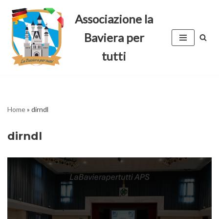
Associazione la
Vai
Baviera per
al
contenuto
tutti
Home
»
dirndl
dirndl