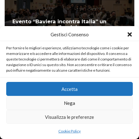
Evento “Baviera incontra Italia” un
successo straordinario!
Gestisci Consenso
di
Antonio Quarta
12 Novembre 2025
Per fornire le migliori esperienze, utilizziamo tecnologie come i cookie per
memorizzare e/o accedere alle informazioni del dispositivo. Il consenso a
queste tecnologie ci permetterà di elaborare dati come il comportamento di
navigazione o ID unici su questo sito. Non acconsentire o ritirare il consenso
può influire negativamente su alcune caratteristiche e funzioni.
Accetta
Nega
Visualizza le preferenze
Neve
| Powered by
WordPress
Cookie Policy
Home
About
Blog
Contact