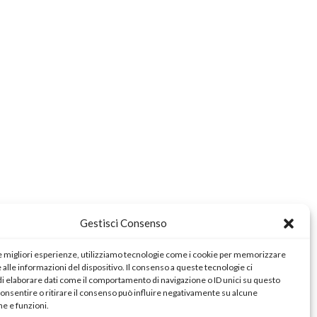
Gestisci Consenso
le migliori esperienze, utilizziamo tecnologie come i cookie per memorizzare
alle informazioni del dispositivo. Il consenso a queste tecnologie ci
i elaborare dati come il comportamento di navigazione o ID unici su questo
consentire o ritirare il consenso può influire negativamente su alcune
he e funzioni.