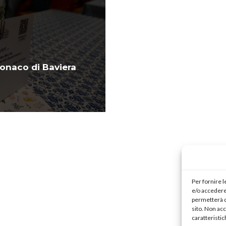
Monaco di Baviera
Per fornire 
e/o accedere 
permetterà d
sito. Non ac
caratteristic