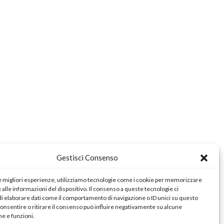
Gestisci Consenso
le migliori esperienze, utilizziamo tecnologie come i cookie per memorizzare
alle informazioni del dispositivo. Il consenso a queste tecnologie ci
i elaborare dati come il comportamento di navigazione o ID unici su questo
consentire o ritirare il consenso può influire negativamente su alcune
he e funzioni.