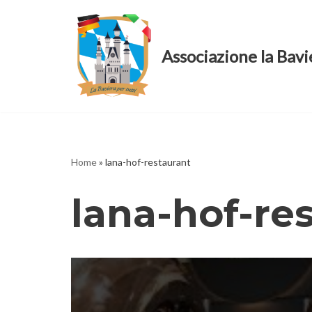
Vai
Associazione la Bavi
al
contenuto
Home
»
lana-hof-restaurant
lana-hof-re