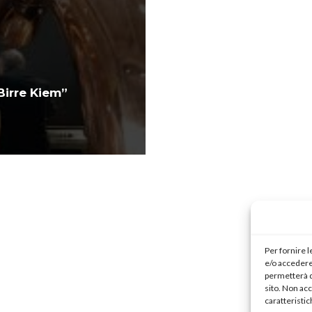
Birre Kiem”
Per fornire 
e/o accedere 
permetterà d
sito. Non ac
caratteristic