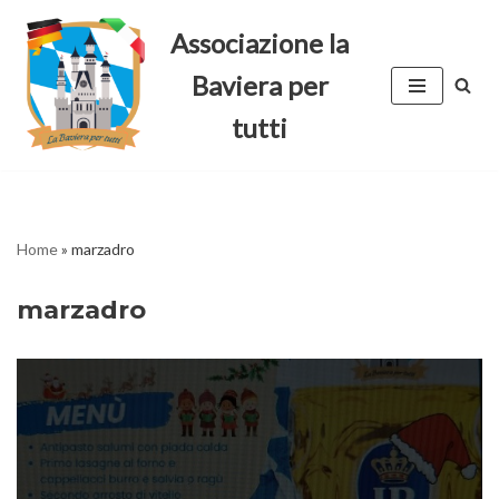
Associazione la
Vai
Baviera per
al
contenuto
tutti
Home
»
marzadro
marzadro