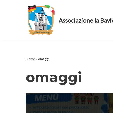
Vai
Associazione la Bavi
al
contenuto
Home
»
omaggi
omaggi