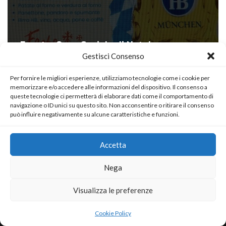
Evento: Cena Sociale di Natale
Gestisci Consenso
di
Antonio Quarta
23 Dicembre 2025
Per fornire le migliori esperienze, utilizziamo tecnologie come i cookie per
memorizzare e/o accedere alle informazioni del dispositivo. Il consenso a
queste tecnologie ci permetterà di elaborare dati come il comportamento di
navigazione o ID unici su questo sito. Non acconsentire o ritirare il consenso
può influire negativamente su alcune caratteristiche e funzioni.
Accetta
Nega
Visualizza le preferenze
Neve
| Powered by
WordPress
Cookie Policy
Home
About
Blog
Contact