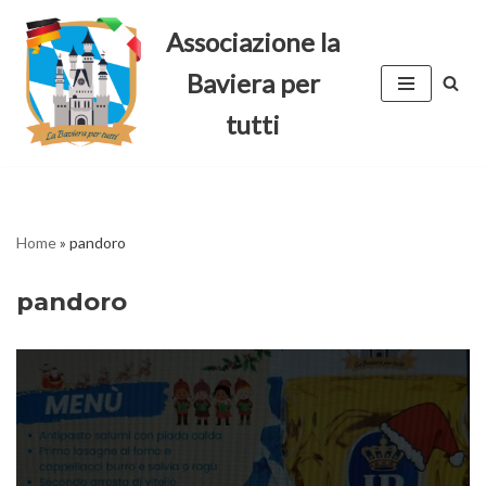
Associazione la
Vai
Baviera per
al
contenuto
tutti
Home
»
pandoro
pandoro