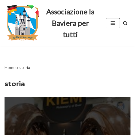
Associazione la
Vai
Baviera per
al
contenuto
tutti
Home
»
storia
storia