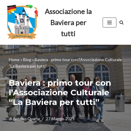
Associazione la
Vai
Baviera per
al
contenuto
tutti
Home
»
Blog
»
Baviera : primo tour con l’Associazione Culturale
“La Baviera per tutti”
Baviera : primo tour con
l’Associazione Culturale
“La Baviera per tutti”
di
Antonio Quarta
27 Maggio 2025