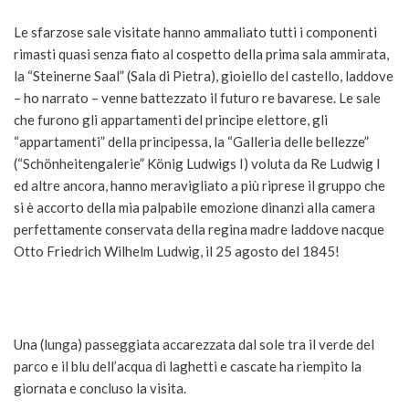
Le sfarzose sale visitate hanno ammaliato tutti i componenti
rimasti quasi senza fiato al cospetto della prima sala ammirata,
la “Steinerne Saal” (Sala di Pietra), gioiello del castello, laddove
– ho narrato – venne battezzato il futuro re bavarese. Le sale
che furono gli appartamenti del principe elettore, gli
“appartamenti” della principessa, la “Galleria delle bellezze”
(“Schönheitengalerie” König Ludwigs I) voluta da Re Ludwig I
ed altre ancora, hanno meravigliato a più riprese il gruppo che
si è accorto della mia palpabile emozione dinanzi alla camera
perfettamente conservata della regina madre laddove nacque
Otto Friedrich Wilhelm Ludwig, il 25 agosto del 1845!
Una (lunga) passeggiata accarezzata dal sole tra il verde del
parco e il blu dell’acqua di laghetti e cascate ha riempito la
giornata e concluso la visita.