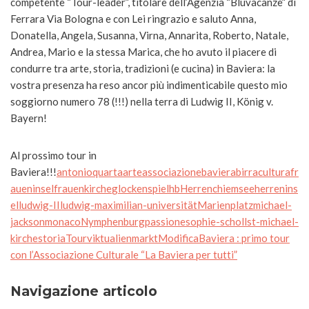
competente “Tour-leader”, titolare dell’Agenzia “Bluvacanze” di
Ferrara Via Bologna
e con Lei ringrazio e saluto Anna,
Donatella, Angela, Susanna, Virna, Annarita, Roberto, Natale,
Andrea, Mario e la stessa Marica, che ho avuto il piacere di
condurre tra arte, storia, tradizioni (e cucina) in Baviera: la
vostra presenza ha reso ancor più indimenticabile questo mio
soggiorno numero 78 (!!!) nella terra di Ludwig II, König v.
Bayern!
Al prossimo tour in
Baviera!!!
antonioquarta
arte
associazione
baviera
birra
cultura
fr
aueninsel
frauenkirche
glockenspiel
hb
Herrenchiemsee
herrenins
el
ludwig-II
ludwig-maximilian-universität
Marienplatz
michael-
jackson
monaco
Nymphenburg
passione
sophie-scholl
st-michael-
kirche
storia
Tour
viktualienmarkt
ModificaBaviera : primo tour
con l’Associazione Culturale “La Baviera per tutti”
Navigazione articolo