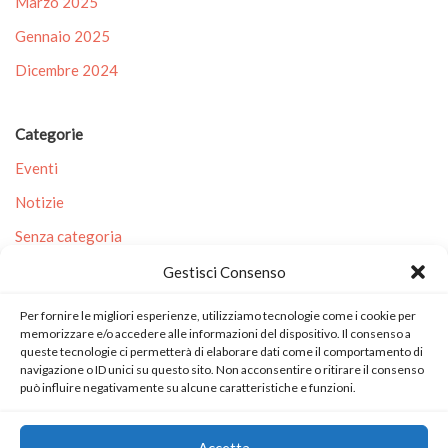
Marzo 2025
Gennaio 2025
Dicembre 2024
Categorie
Eventi
Notizie
Senza categoria
Gestisci Consenso
Meta
Per fornire le migliori esperienze, utilizziamo tecnologie come i cookie per
Accedi
memorizzare e/o accedere alle informazioni del dispositivo. Il consenso a
queste tecnologie ci permetterà di elaborare dati come il comportamento di
Feed dei contenuti
navigazione o ID unici su questo sito. Non acconsentire o ritirare il consenso
può influire negativamente su alcune caratteristiche e funzioni.
Feed dei commenti
WordPress.org
Accetta